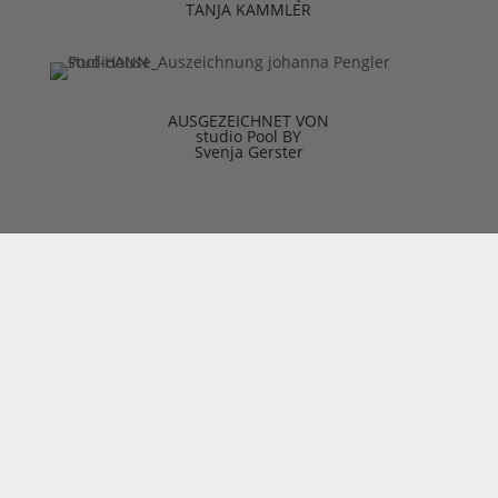
TANJA KAMMLER
AUSGEZEICHNET VON
studio Pool BY
Svenja Gerster
Copyright 2025, Johanna Pengler