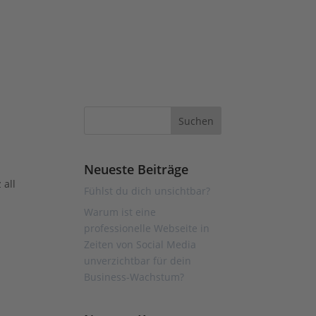
Neueste Beiträge
 all
Fühlst du dich unsichtbar?
Warum ist eine
professionelle Webseite in
Zeiten von Social Media
unverzichtbar für dein
Business-Wachstum?