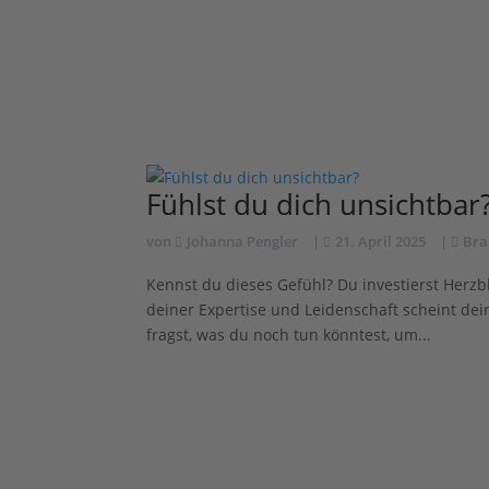
Fühlst du dich unsichtbar
von
Johanna Pengler
|
21. April 2025
|
Bra
Kennst du dieses Gefühl? Du investierst Herzblu
deiner Expertise und Leidenschaft scheint d
fragst, was du noch tun könntest, um...