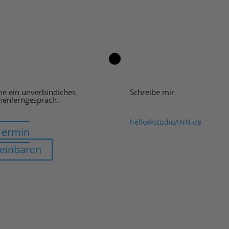
e ein unverbindiches
Schreibe mir
nenlerngespräch.
hello@studioANN.de
Termin
reinbaren